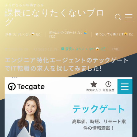
課長になるか転職するか
課長になりたくないブロ
グ
MENU
辞めたいのに辞められない
課長になりたくない
日記
鬱になっても働けます
日記
日記
お問い合わせ
2023.06.29
2023.12.19
課長になりたくない
日記
（PR）
エンジニア特化エージェントのテックゲート
でIT転職の求人を探してみました！