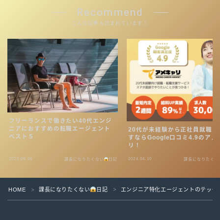
Recommend
こんな記事も読まれています！
フリーランスで働きたい40代エンジ
ニアにおすすめの転職エージェント
20代が未経験から正社員就職を
ベスト５
すならGoogle口コミ4.9のア
リ！
2023.09.06
2024.04.10
課長になりたくない
日記
課長になりたくな
HOME
課長になりたくない
日記
エンジニア特化エージェントのテック
＞
＞
2023–2026 課長になりたくないブログ