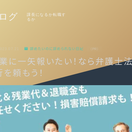
ログ
課長になるか転職す
るか
023.07.21
辞めたいのに辞められない日記
（PR）
企業に一矢報いたい！なら弁護士
行を頼もう！