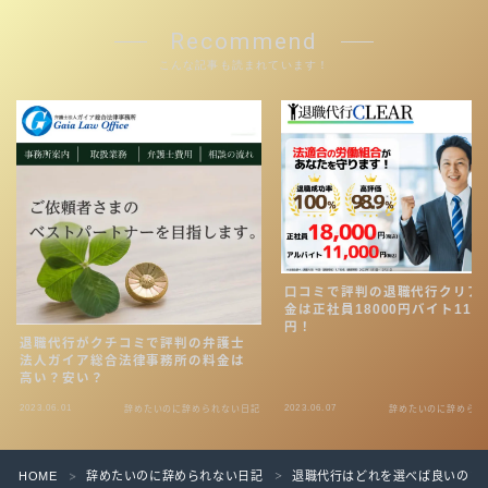
Recommend
こんな記事も読まれています！
口コミで評判の退職代行クリア
金は正社員18000円バイト1100
円！
退職代行がクチコミで評判の弁護士
法人ガイア総合法律事務所の料金は
高い？安い？
2023.06.01
2023.06.07
辞めたいのに辞められない日記
辞めたいのに辞められ
HOME
辞めたいのに辞められない日記
退職代行はどれを選べば良いの？
＞
＞