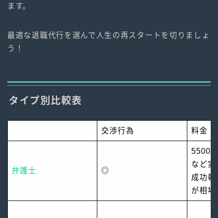
ます。
最適な退職代行を選んで人生の再スタートを切りましょ
う！
タイプ別比較表
交渉行為
料金
550
など実
弁護士
◎
成功報
が相場