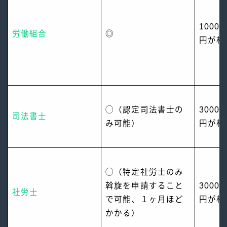
1000
労働組合
◎
円が相
◯（認定司法書士の
3000
司法書士
み可能）
円が相
◯（特定社労士のみ
斡旋を申請すること
3000
社労士
で可能、１ヶ月ほど
円が相
かかる）