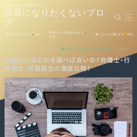
課長になるか転職するか
課長になりたくないブロ
グ
MENU
辞めたいのに辞められない
課長になりたくない
日記
鬱になっても働けます
日記
日記
お問い合わせ
2023.07.12
2026.02.04
辞めたいのに辞められない日記
（PR）
退職代行はどれを選べば良いの？弁護士・行
政書士・労働組合の徹底比較！