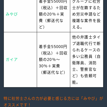
着手金55000円
グループに社労
（税込）＋回収
士が在籍するた
みやび
額の20％＋実
め労災申請など
費（郵送代な
複雑な案件を扱
ど）
える。
他の弁護士タイ
プ退職代行で断
着手金55000円
られるケースの
（税込）＋回収
多い公務員（自
ガイア
額の20％〜
衛隊員、消防
30％＋実費
士、警察官な
（郵送代など）
ど）も依頼可
能。
特に社労士さんの力が必要と感じる方には「みやび」が
オススメです！